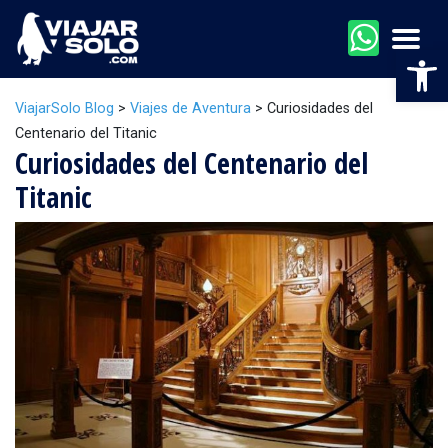
Men
Abr
ViajarSolo Blog
>
Viajes de Aventura
>
Curiosidades del
Centenario del Titanic
Curiosidades del Centenario del
Titanic