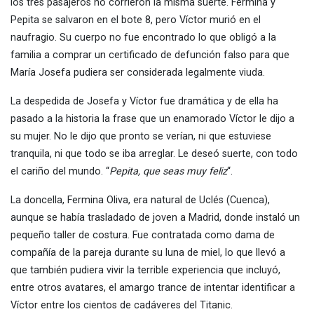
los tres pasajeros no corrieron la misma suerte. Fermina y
Pepita se salvaron en el bote 8, pero Víctor murió en el
naufragio. Su cuerpo no fue encontrado lo que obligó a la
familia a comprar un certificado de defunción falso para que
María Josefa pudiera ser considerada legalmente viuda.
La despedida de Josefa y Víctor fue dramática y de ella ha
pasado a la historia la frase que un enamorado Víctor le dijo a
su mujer. No le dijo que pronto se verían, ni que estuviese
tranquila, ni que todo se iba arreglar. Le deseó suerte, con todo
el cariño del mundo. “
Pepita, que seas muy feliz
“.
La doncella, Fermina Oliva, era natural de Uclés (Cuenca),
aunque se había trasladado de joven a Madrid, donde instaló un
pequeño taller de costura. Fue contratada como dama de
compañía de la pareja durante su luna de miel, lo que llevó a
que también pudiera vivir la terrible experiencia que incluyó,
entre otros avatares, el amargo trance de intentar identificar a
Víctor entre los cientos de cadáveres del Titanic.