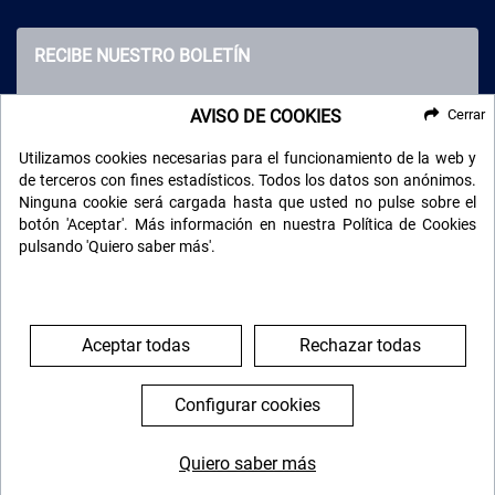
RECIBE NUESTRO BOLETÍN
AVISO DE COOKIES
Cerrar
Utilizamos cookies necesarias para el funcionamiento de la web y
de terceros con fines estadísticos. Todos los datos son anónimos.
Ninguna cookie será cargada hasta que usted no pulse sobre el
botón 'Aceptar'. Más información en nuestra Política de Cookies
pulsando 'Quiero saber más'.
SÍGUENOS EN LAS REDES
Aceptar todas
Rechazar todas
Búscanos en las redes sociales y mantente informado de
todas nuestras novedades.
Configurar cookies
info@viajarsolo.com
Quiero saber más
644 119 903
976 384 383