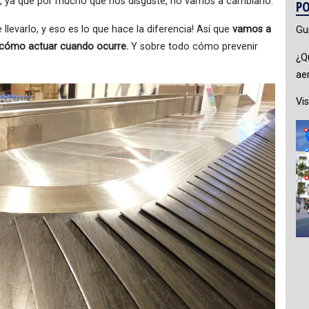
o, ya que por mucho que nos disguste, no vamos a cambiarlo.
PO
levarlo, y eso es lo que hace la diferencia! Así que
vamos a
Gu
e cómo actuar cuando ocurre.
Y sobre todo cómo prevenir
¿Q
ae
Vis