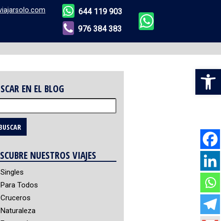
viajarsolo.com
644 119 903
976 384 383
Abr
SCAR EN EL BLOG
scar:
SCUBRE NUESTROS VIAJES
Singles
Para Todos
Cruceros
Naturaleza