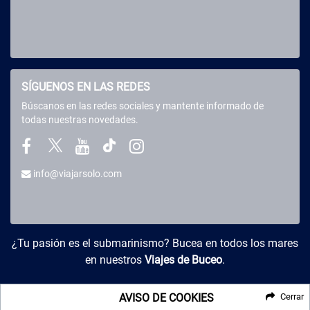
SÍGUENOS EN LAS REDES
Búscanos en las redes sociales y mantente informado de
todas nuestras novedades.
info@viajarsolo.com
Buceo y Viajes
¿Tu pasión es el submarinismo? Bucea en todos los mares
en nuestros
Viajes de Buceo
.
AVISO DE COOKIES
Cerrar