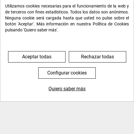
Utilizamos cookies necesarias para el funcionamiento de la web y
de terceros con fines estadísticos. Todos los datos son anónimos.
Ninguna cookie será cargada hasta que usted no pulse sobre el
botón 'Aceptar'. Más información en nuestra Política de Cookies
pulsando 'Quiero saber más'.
El Transiberiano
Cuando viajar en tren se convierte en otra aventura.
Especialistas en
El Transiberiano
.
Aceptar todas
Rechazar todas
Configurar cookies
Quiero saber más
644 119 903
976 384 383
Luxotren
Trenes de lujo por todo el mundo
. Para los que buscan lo
más exclusivo.