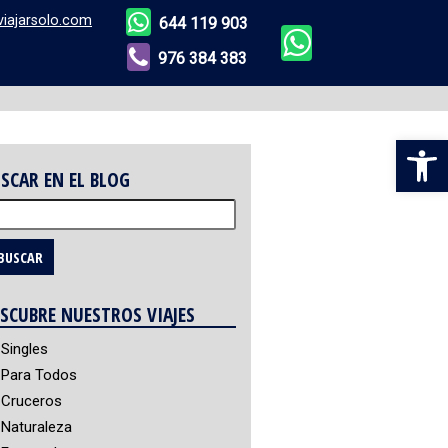
viajarsolo.com
644 119 903
976 384 383
Abr
SCAR EN EL BLOG
scar:
SCUBRE NUESTROS VIAJES
Singles
Para Todos
Cruceros
Naturaleza