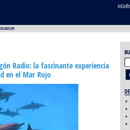
info@
USCADOR
BU
Bu
gón Radio: la fascinante experiencia
ad en el Mar Rojo
DE