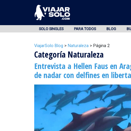
SOLO SINGLES
PARA TODOS
BLOG
B
ViajarSolo Blog
>
Naturaleza
>
Página 2
Categoría Naturaleza
Entrevista a Hellen Faus en Ara
de nadar con delfines en libert