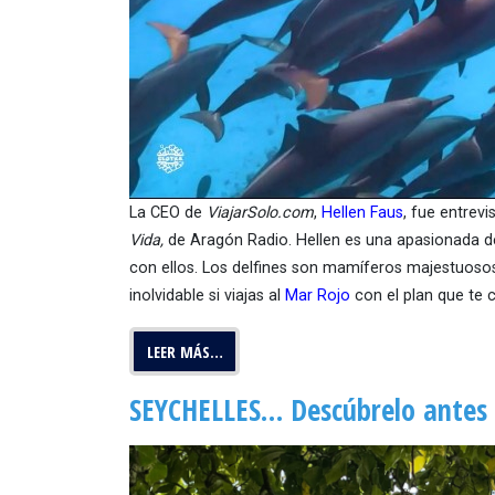
La CEO de
ViajarSolo.com
,
Hellen Faus
, fue entrev
Vida,
de Aragón Radio. Hellen es una apasionada d
con ellos. Los delfines son mamíferos majestuosos
inolvidable si viajas al
Mar Rojo
con el plan que te c
LEER MÁS…
SEYCHELLES… Descúbrelo antes 