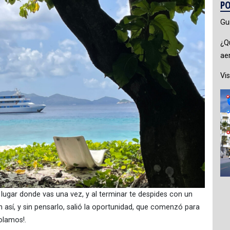
PO
Gu
¿Q
ae
Vis
 lugar donde vas una vez, y al terminar te despides con un
así, y sin pensarlo, salió la oportunidad, que comenzó para
olamos!.