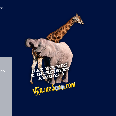
os
ado