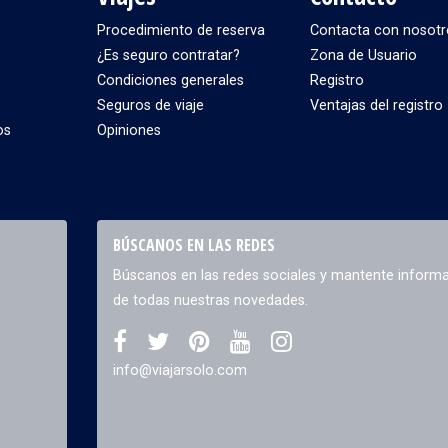
Procedimiento de reserva
Contacta con nosotr
¿Es seguro contratar?
Zona de Usuario
Condiciones generales
Registro
Seguros de viaje
Ventajas del registro
os
Opiniones
BÚSCANOS EN LAS REDES
Búscanos en las redes sociales y mantente inform
de todas nuestras novedades.
info@viajarsolo.com