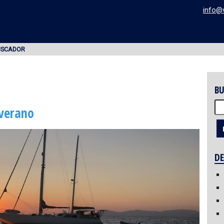
info@
USCADOR
BU
Bu
 verano
DE