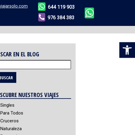
viajarsolo.com
644 119 903
976 384 383
Abr
SCAR EN EL BLOG
scar:
SCUBRE NUESTROS VIAJES
Singles
Para Todos
Cruceros
Naturaleza