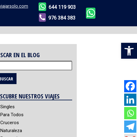
viajarsolo.com
644 119 903
976 384 383
Abr
SCAR EN EL BLOG
scar:
SCUBRE NUESTROS VIAJES
Singles
Para Todos
Cruceros
Naturaleza