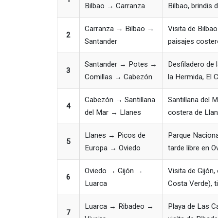
Bilbao → Carranza
Bilbao, brindis 
Carranza → Bilbao →
Visita de Bilb
2
Santander
paisajes coster
Santander → Potes →
Desfiladero de l
3
Comillas → Cabezón
la Hermida, El 
Cabezón → Santillana
Santillana del M
4
del Mar → Llanes
costera de Lla
Llanes → Picos de
Parque Naciona
5
Europa → Oviedo
tarde libre en 
Oviedo → Gijón →
Visita de Gijón,
6
Luarca
Costa Verde), t
Luarca → Ribadeo →
Playa de Las C
7