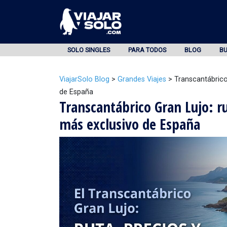
SOLO SINGLES
PARA TODOS
BLOG
B
ViajarSolo Blog
>
Grandes Viajes
>
Transcantábrico
de España
Transcantábrico Gran Lujo: ru
más exclusivo de España