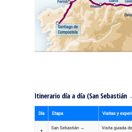
Itinerario día a día (San Sebastiá
Día
Etapa
Visitas y exper
San Sebastián →
Visita guiada d
1