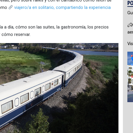
llas, pero sobre raíles y con el Cantábrico como telón de
PO
 como
viajero/a en solitario, compartiendo la experiencia
Gu
¿Q
a a día, cómo son las suites, la gastronomía, los precios
ae
y cómo reservar.
Vis