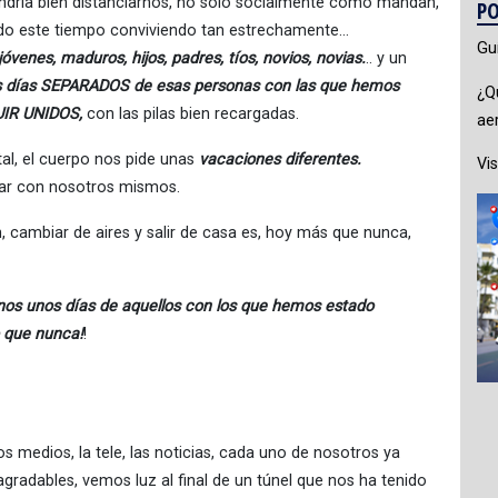
ndría bien distanciarnos, no sólo socialmente como mandan,
PO
ado este tiempo conviviendo tan estrechamente…
Gu
jóvenes, maduros, hijos, padres, tíos, novios, novias.
.. y un
s días SEPARADOS
de esas personas con las que hemos
¿Q
UIR UNIDOS,
con las pilas bien recargadas.
ae
tal, el cuerpo nos pide unas
vacaciones diferentes.
Vis
ar con nosotros mismos.
 cambiar de aires y salir de casa es, hoy más que nunca,
os unos días de aquellos con los que hemos estado
o que nunca!
!
 medios, la tele, las noticias, cada uno de nosotros ya
agradables, vemos luz al final de un túnel que nos ha tenido