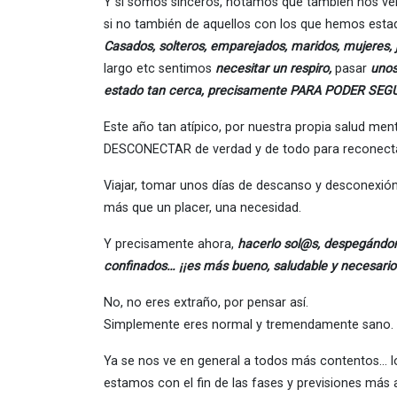
Y si somos sinceros, notamos que también nos ve
si no también de aquellos con los que hemos est
Casados, solteros, emparejados, m
aridos, mujeres, 
largo etc sentimos
necesitar un respiro,
pasar
uno
estado tan cerca, precisamente PARA PODER SEG
Este año tan atípico, por nuestra propia salud men
DESCONECTAR de verdad y de todo para reconect
Viajar, tomar unos días de descanso y desconexión,
más que un placer, una necesidad.
Y precisamente ahora,
hacerlo sol@s,
despegándon
confinados… ¡¡es más bueno, saludable y necesari
No, no eres extraño, por pensar así.
Simplemente eres normal y tremendamente sano.
Ya se nos ve en general a todos más contentos… los
estamos con el fin de las fases y previsiones más 