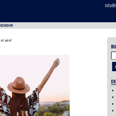
info@
USCADOR
el aire!
BU
Bu
DE