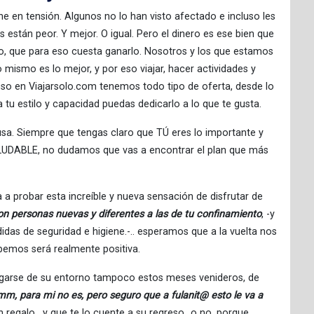
 en tensión. Algunos no lo han visto afectado e incluso les
 están peor. Y mejor. O igual. Pero el dinero es ese bien que
, que para eso cuesta ganarlo. Nosotros y los que estamos
mismo es lo mejor, y por eso viajar, hacer actividades y
eso en Viajarsolo.com tenemos todo tipo de oferta, desde lo
 tu estilo y capacidad puedas dedicarlo a lo que te gusta.
a. Siempre que tengas claro que TÚ eres lo importante y
UDABLE, no dudamos que vas a encontrar el plan que más
a a probar esta increíble y nueva sensación de disfrutar de
on personas nuevas y diferentes a las de tu confinamiento
, -y
das de seguridad e higiene.-.. esperamos que a la vuelta nos
abemos será realmente positiva.
spegarse de su entorno tampoco estos meses venideros, de
, para mi no es, pero seguro que a fulanit@ esto le va a
n regalo, y que te lo cuente a su regreso…o no, porque