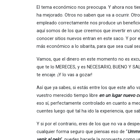
El tema económico nos preocupa. Y ahora nos tiene
ha mejorado. Otros no saben que va a ocurrir. Otros
empleado correctamente nos produce un beneficio
aquí somos de los que creemos que invertir en uno 
conocer sitios nuevos entran en este saco. Y por 
más económico a lo sibarita, para que sea cual sea
Vamos, que el dinero en este momento no es excus
que te lo MERECES, y es NECESARIO, BUENO Y SAL
te encaje. ¡Y lo vas a gozar!
Así que ya sabes, si estás entre los que este año v
vuestro merecido tiempo libre
en un lugar nuevo c
eso sí, perfectamente controlado en cuanto a medi
cuentes luego qué tal ha ido la experiencia, que s
Y si por el contrario, eres de los que no va a de
cualquier forma seguro que piensas eso de “
Ummmm
venir al pelo
“, puedes hacerle la propuesta como u