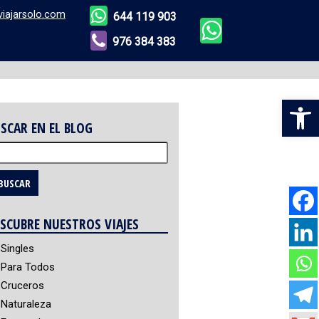
viajarsolo.com
644 119 903
976 384 383
Abr
SCAR EN EL BLOG
scar:
SCUBRE NUESTROS VIAJES
Singles
Para Todos
Cruceros
Naturaleza