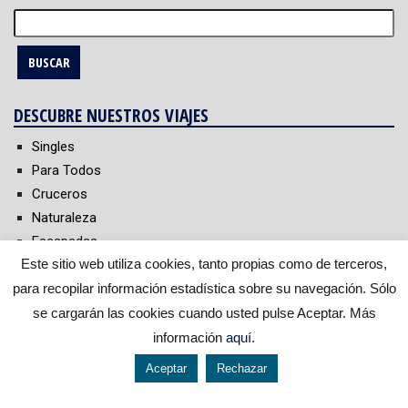
Buscar:
DESCUBRE NUESTROS VIAJES
Singles
Para Todos
Cruceros
Naturaleza
Escapadas
Este sitio web utiliza cookies, tanto propias como de terceros,
Cultural
Buceo
para recopilar información estadística sobre su navegación. Sólo
se cargarán las cookies cuando usted pulse Aceptar. Más
información
aquí
.
Aceptar
Rechazar
644 119 903
976 384 383