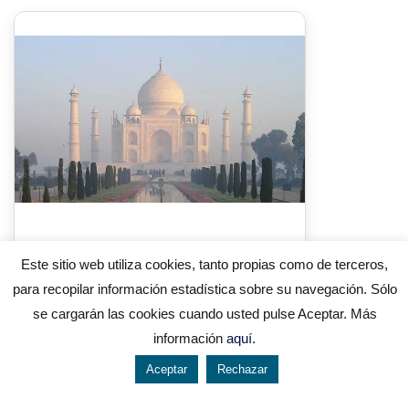
India Monumental
Este sitio web utiliza cookies, tanto propias como de terceros,
2.355 €
para recopilar información estadística sobre su navegación. Sólo
se cargarán las cookies cuando usted pulse Aceptar. Más
Semana Santa entre templos, rituales y
información
aquí
.
espiritualidad. Recorre el Triángulo de Oro y
sumérgete en el alma de Varanasi.
Aceptar
Rechazar
644 119 903
976 384 383