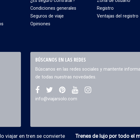
¿Es seguro contratar?
Zona de Usuario
Condiciones generales
Registro
Seguros de viaje
Ventajas del registro
os
Opiniones
BÚSCANOS EN LAS REDES
Búscanos en las redes sociales y mantente inform
de todas nuestras novedades.
info@viajarsolo.com
 viajar en tren se convierte
Trenes de lujo por todo el