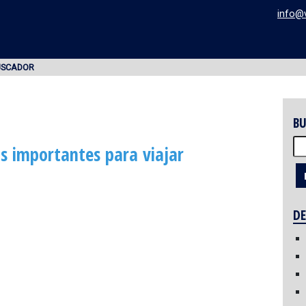
info@
USCADOR
BU
Bu
as importantes para viajar
DE