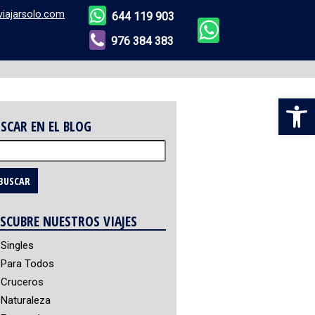
viajarsolo.com
644 119 903
976 384 383
Abr
SCAR EN EL BLOG
scar:
SCUBRE NUESTROS VIAJES
Singles
Para Todos
Cruceros
Naturaleza