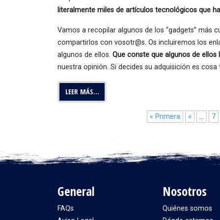
literalmente miles de artículos tecnológicos que 
Vamos a recopilar algunos de los “gadgets” más c
compartirlos con vosotr@s. Os incluiremos los enla
algunos de ellos.
Que conste que algunos de ellos
nuestra opinión. Si decides su adquisición es cosa
LEER MÁS…
« Primera
«
...
7
General
Nosotros
FAQs
Quiénes somos