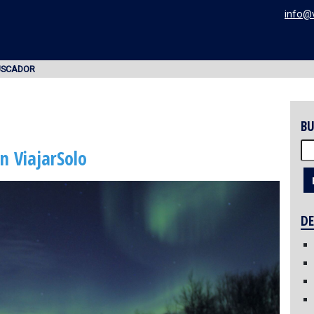
info@
USCADOR
BU
Bu
n ViajarSolo
DE