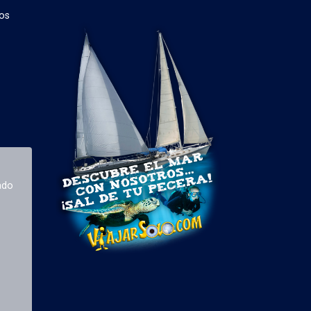
os
ado