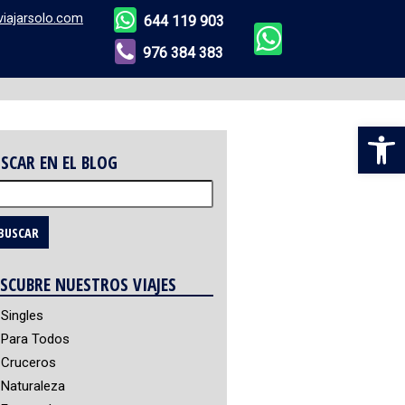
viajarsolo.com
644 119 903
976 384 383
Abr
SCAR EN EL BLOG
scar:
SCUBRE NUESTROS VIAJES
Singles
Para Todos
Cruceros
Naturaleza