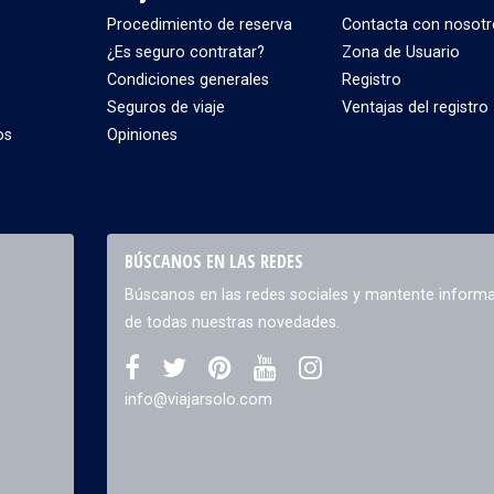
Procedimiento de reserva
Contacta con nosotr
¿Es seguro contratar?
Zona de Usuario
Condiciones generales
Registro
Seguros de viaje
Ventajas del registro
os
Opiniones
BÚSCANOS EN LAS REDES
Búscanos en las redes sociales y mantente inform
de todas nuestras novedades.
info@viajarsolo.com