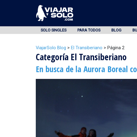
SOLO SINGLES
PARA TODOS
BLOG
B
ViajarSolo Blog
>
El Transiberiano
>
Página 2
Categoría El Transiberiano
En busca de la Aurora Boreal co