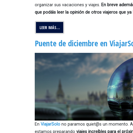
organizar sus vacaciones y viajes.
En breve ademá
que podáis leer la opinión de otros viajeros que ya 
LEER MÁS…
Puente de diciembre en ViajarS
En
ViajarSolo
no paramos quiet@s un momento. Aún
estamos preparando
viajes increíbles para el pró