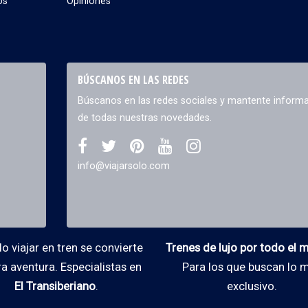
os
Opiniones
BÚSCANOS EN LAS REDES
Búscanos en las redes sociales y mantente inform
de todas nuestras novedades.
info@viajarsolo.com
 viajar en tren se convierte
Trenes de lujo por todo el
ra aventura. Especialistas en
Para los que buscan lo 
El Transiberiano
.
exclusivo.