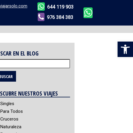
viajarsolo.com
644 119 903
976 384 383
Abr
SCAR EN EL BLOG
scar:
SCUBRE NUESTROS VIAJES
Singles
Para Todos
Cruceros
Naturaleza