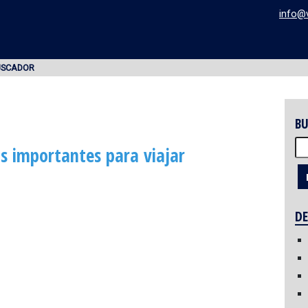
info@
USCADOR
BU
Bu
as importantes para viajar
DE