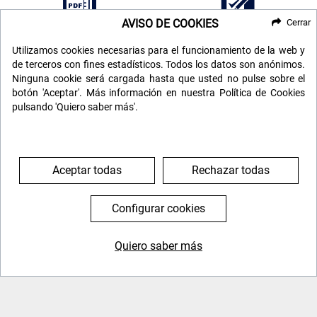
AVISO DE COOKIES
Cerrar
Seguros
Cómo reservar
Utilizamos cookies necesarias para el funcionamiento de la web y
de terceros con fines estadísticos. Todos los datos son anónimos.
Ninguna cookie será cargada hasta que usted no pulse sobre el
botón 'Aceptar'. Más información en nuestra Política de Cookies
pulsando 'Quiero saber más'.
VIAJES RELACIONADOS
Aceptar todas
Rechazar todas
EXCLUSIVO VS
2.089 €
Consultar precio
Configurar cookies
Quiero saber más
644 119 903
976 384 383
MOZAMBIQUE
PERÚ ANDINO