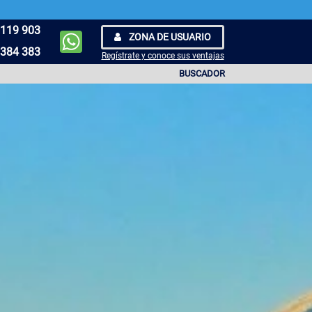
119 903
ZONA DE USUARIO
384 383
Regístrate y conoce sus ventajas
BUSCADOR