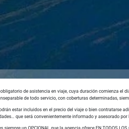
bligatorio de asistencia en viaje, cuya duración comienza el día
 inseparable de todo servicio, con coberturas determinadas, siemp
rán estar incluidos en el precio del viaje o bien contratarse 
sidades… que será convenientemente informado y asesorado por l
, es siempre un OPCIONAL que la agencia ofrece EN TODOS LOS 