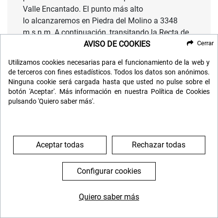
Valle Encantado. El punto más alto
lo alcanzaremos en Piedra del Molino a 3348
m.s.n.m. A continuación, transitando la Recta de
AVISO DE COOKIES
Cerrar
Tin-Tin, antiguo camino del Inca, atravesaremos
el Parque Nacional los Cardones, donde la especie
Utilizamos cookies necesarias para el funcionamiento de la web y
vegetal predominante en la zona le da su nombre
de terceros con fines estadísticos. Todos los datos son anónimos.
y posee ejemplares adultos de hasta 3 metros de
Ninguna cookie será cargada hasta que usted no pulse sobre el
altura. Llegando a Cachi podremos tener una
botón 'Aceptar'. Más información en nuestra Política de Cookies
pulsando 'Quiero saber más'.
vista increíble del Nevado de Cachi y Payogasta.
Tiempo libre para almorzar y recorrer este pueblo
de impronta colonial, cabecera de los Valles
Aceptar todas
Rechazar todas
Calchaquíes, con casas con base de piedra y
paredes de adobe, revestidas de cal y arena que le
dan el color blanco que lo caracteriza. También
Configurar cookies
podremos visitar su iglesia, una de las más
antiguas de la región.
Quiero saber más
644 119 903
976 384 383
Regreso al hotel.