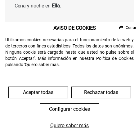
Cena y noche en
Ella
.
DÍA 5: ELLA - NUWARA ELIYA -
AVISO DE COOKIES
Cerrar
PARADENIYA - KANDY
Utilizamos cookies necesarias para el funcionamiento de la web y
de terceros con fines estadísticos. Todos los datos son anónimos.
(Pensión Completa)
Ninguna cookie será cargada hasta que usted no pulse sobre el
botón 'Aceptar'. Más información en nuestra Política de Cookies
Hoy desayunaremos y, desde Ella, nos
pulsando 'Quiero saber más'.
dirigiremos a
Nanu Oya
para disfrutar de uno de
los viajes en tren más pintorescos de Sri Lanka.
Partiendo de la encantadora estación de
Aceptar todas
Rechazar todas
ferrocarril de Ella, el tren serpentea entre
montañas cubiertas de niebla
con exuberantes
Configurar cookies
plantaciones de té, ofreciendo vistas
impresionantes a cada paso.
Quiero saber más
Este viaje de 3 a 4 horas es un deleite para la
644 119 903
976 384 383
vista, con
cascadas cayendo por las laderas
y