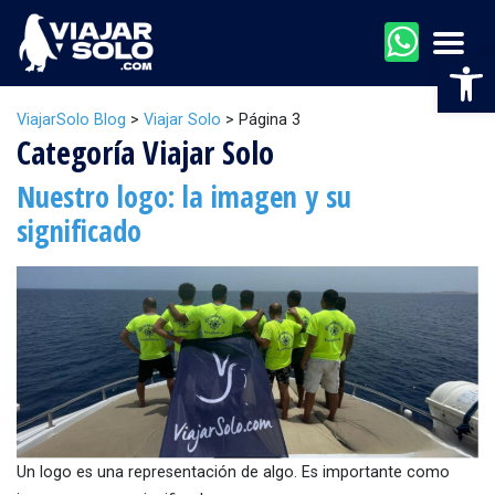
Men
Abr
ViajarSolo Blog
>
Viajar Solo
>
Página 3
Categoría Viajar Solo
Nuestro logo: la imagen y su
significado
Un logo es una representación de algo. Es importante como