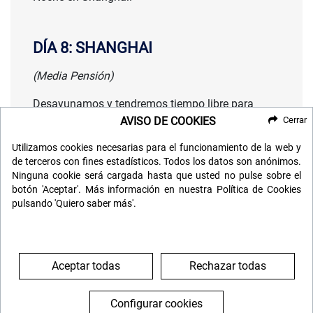
DÍA 8: SHANGHAI
(Media Pensión)
Desayunamos y tendremos tiempo libre para
seguir conociendo y descubriendo la magnífica
AVISO DE COOKIES
Cerrar
ciudad de
Shanghái
a nuestro aire.
Utilizamos cookies necesarias para el funcionamiento de la web y
de terceros con fines estadísticos. Todos los datos son anónimos.
Noche en Shanghái.
Ninguna cookie será cargada hasta que usted no pulse sobre el
botón 'Aceptar'. Más información en nuestra Política de Cookies
pulsando 'Quiero saber más'.
DÍA 9: SHANGHAI - ESPAÑA
(Desayuno)
Aceptar todas
Rechazar todas
Tras el desayuno tiempo para preparar nuestro
regreso hasta las 12:00 hrs. que es hasta la hora
Configurar cookies
que tendremos disponible nuestra habitación.