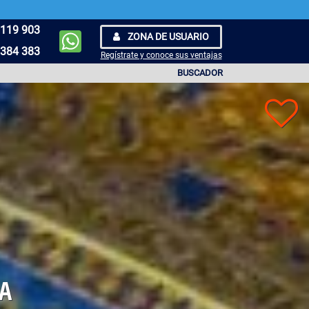
119 903
ZONA DE USUARIO
384 383
Regístrate y conoce sus ventajas
BUSCADOR
DA