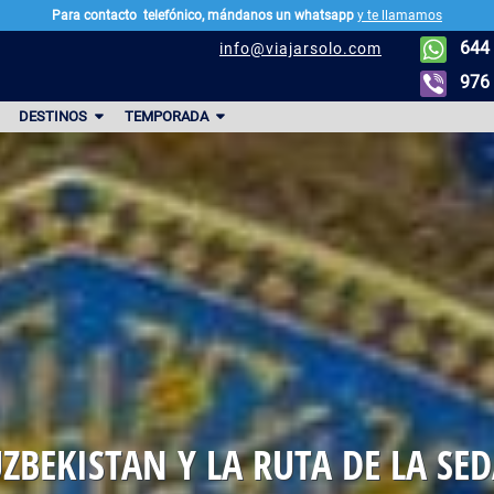
Para contacto
telefónico, mándanos un whatsapp
y te llamamos
644 
info@viajarsolo.com
976 
DESTINOS
TEMPORADA
ZBEKISTAN Y LA RUTA DE LA SE