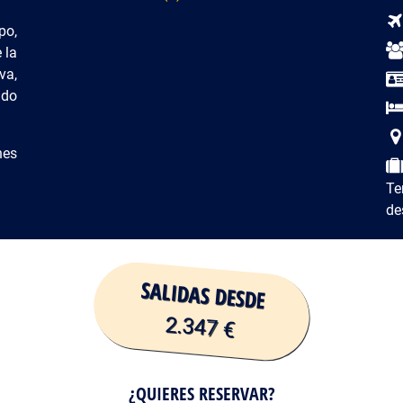
po,
 la
va,
ado
nes
Te
de
SALIDAS DESDE
2.347 €
¿QUIERES RESERVAR?