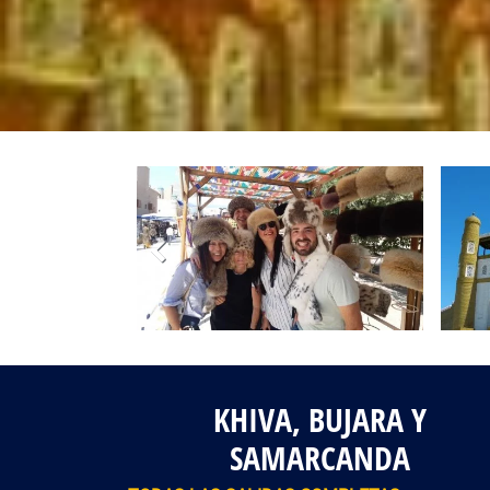
Fotos del viaje
Galería
KHIVA, BUJARA Y
SAMARCANDA