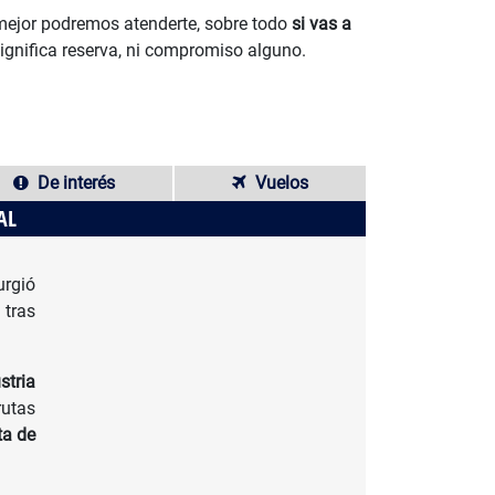
 mejor podremos atenderte, sobre todo
si vas a
significa reserva, ni compromiso alguno.
De interés
Vuelos
AL
rgió
 tras
stria
utas
a de