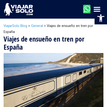
Men
Abr
ViajarSolo Blog
>
General
>
Viajes de ensueño en tren por
España
Viajes de ensueño en tren por
España