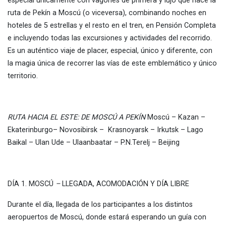
especial únicamente con vagones de primera y lujo que hace la
ruta de Pekín a Moscú (o viceversa), combinando noches en
hoteles de 5 estrellas y el resto en el tren, en Pensión Completa
e incluyendo todas las excursiones y actividades del recorrido.
Es un auténtico viaje de placer, especial, único y diferente, con
la magia única de recorrer las vías de este emblemático y único
territorio.
RUTA
HACIA EL ESTE: DE MOSCÚ A PEKÍN
Moscú – Kazan –
Ekaterinburgo– Novosibirsk – Krasnoyarsk – Irkutsk – Lago
Baikal – Ulan Ude – Ulaanbaatar – P.N.Terelj – Beijing
DÍA 1. MOSCÚ
–
LLEGADA, ACOMODACIÓN Y DÍA LIBRE
Durante el día, llegada de los participantes a los distintos
aeropuertos de Moscú, donde estará esperando un guía con