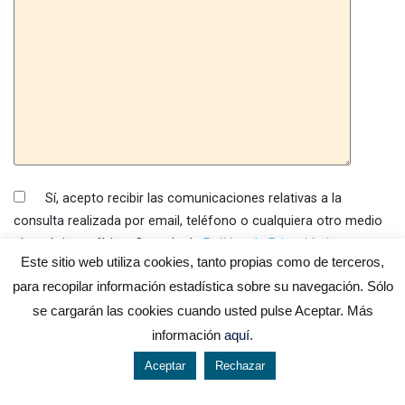
Sí, acepto recibir las comunicaciones relativas a la
consulta realizada por email, teléfono o cualquiera otro medio
electrónico o físico. Consulta la
Política de Privacidad
Este sitio web utiliza cookies, tanto propias como de terceros,
para recopilar información estadística sobre su navegación. Sólo
ENVIAR COMENTARIO
se cargarán las cookies cuando usted pulse Aceptar. Más
La comunicación enviada quedará incorporada a un fichero que se
información
aquí
.
utilizará exclusivamente para tratar datos en orden de atender solicitud
Aceptar
Rechazar
de viajes, siempre de acuerdo al Reglamento (UE)2016/679 de 27 de abril
644 119 903
976 384 383
de 2016 (RGPD), la Ley Orgánica 3/2018 de 5 de diciembre (LOPDGDD) y