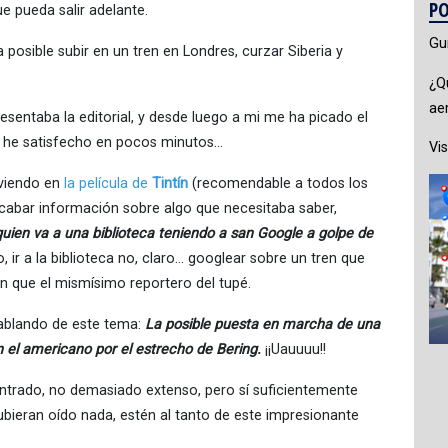
PO
 pueda salir adelante.
Gu
 posible subir en un tren en Londres, curzar Siberia y
¿Q
ae
resentaba la editorial, y desde luego a mi me ha picado el
e he satisfecho en pocos minutos…
Vis
 viendo en
la película de
Tintín
(recomendable a todos los
recabar información sobre algo que necesitaba saber,
ien va a una biblioteca teniendo a san Google a golpe de
o, ir a la biblioteca no, claro… googlear sobre un tren que
 que el mismísimo reportero del tupé.
hablando de este tema:
La posible puesta en marcha de una
n el americano por el estrecho de Bering.
¡¡Uauuuu!!
contrado, no demasiado extenso, pero sí suficientemente
ubieran oído nada, estén al tanto de este impresionante