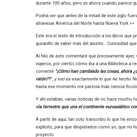
durante 100 años, pero es ahora cuando parece que
Podría ser que antes de la mitad de este siglo fuera
atravesar América del Norte hasta Nueva York >>
Este era el texto de introducción a los libros que p
gusanillo de saber más del asunto… Curiosidad qu
Al hilo de esto comentaré que precisamente ayer,
viajeros, por cierto) cómo iba a una Biblioteca a 
comenté
"¡Cómo han cambiado las cosas, ahora ¿qu
ratón??
"
,
y eso es exactamente lo que he hecho
. N
hasta ese momento me parecía más ciencia ficción
Y ahí estaban, varias noticias de no hace mucho 
vía terrestre que una el continente euroasiático co
A partir de aquí, tan solo transcribo lo que he en
explícito, para que despistados como yo, que no h
proyecto.