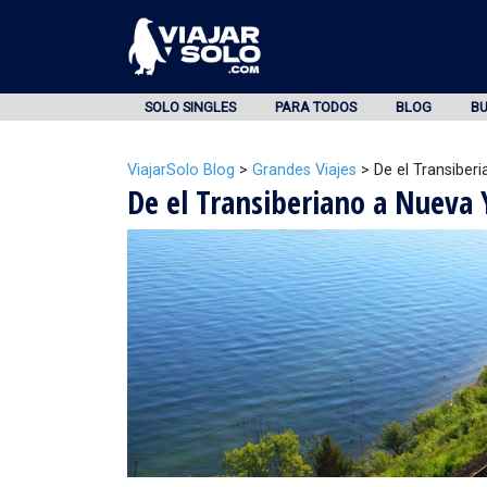
SOLO SINGLES
PARA TODOS
BLOG
B
ViajarSolo Blog
>
Grandes Viajes
>
De el Transiber
De el Transiberiano a Nueva