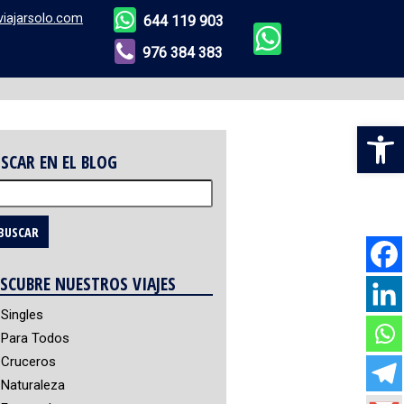
viajarsolo.com
644 119 903
976 384 383
Abr
SCAR EN EL BLOG
scar:
SCUBRE NUESTROS VIAJES
Singles
Para Todos
Cruceros
Naturaleza