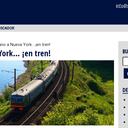
info@
USCADOR
iano a Nueva York… ¡en tren!
 York… ¡en tren!
BU
Bu
DE