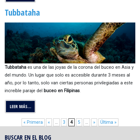
Tubbataha
Tubbataha
es una de las joyas de la corona del buceo en Asia y
del mundo. Un lugar que solo es accesible durante 3 meses al
año, por lo tanto, solo van ciertas personas privilegiadas a este
increíble paraje del
buceo en Filipinas
.
LEER MÁS…
« Primera
«
...
3
4
5
...
»
Última »
BUSCAR EN EL BLOG