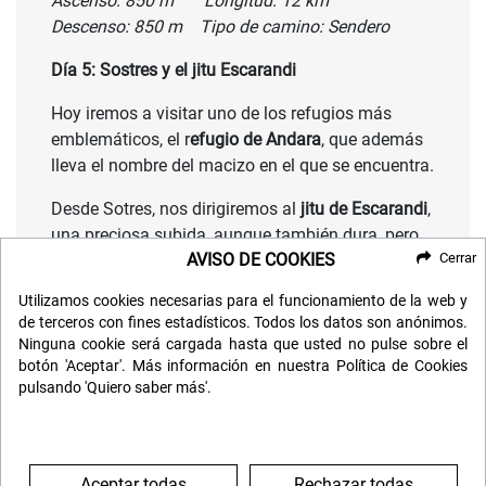
Ascenso: 850 m Longitud: 12 km
Descenso: 850 m Tipo de camino: Sendero
Día 5: Sostres y el jitu Escarandi
Hoy iremos a visitar uno de los refugios más
emblemáticos, el r
efugio de Andara
, que además
lleva el nombre del macizo en el que se encuentra.
Desde Sotres, nos dirigiremos al
jitu de Escarandi
,
una preciosa subida, aunque también dura, pero
AVISO DE COOKIES
Cerrar
que tiene su recompensa al llegar al destino,
donde veremos que ha merecido la pena.
Utilizamos cookies necesarias para el funcionamiento de la web y
de terceros con fines estadísticos. Todos los datos son anónimos.
Ascenso: 850 m Longitud: 10 km
Ninguna cookie será cargada hasta que usted no pulse sobre el
Descenso: 850 m Tiempo estimado: 6 horas
botón 'Aceptar'. Más información en nuestra Política de Cookies
pulsando 'Quiero saber más'.
Por la tarde visitaremos
Potes
,
principal pueblo
del valle y de la comarca de Liébana.
Potes tiene un microclima de tipo mediterráneo,
Aceptar todas
Rechazar todas