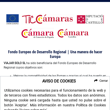
Fondo Europeo de Desarrollo Regional | Una manera de hacer
Europa
VIAJAR SOLO SL
ha sido beneficiaria del Fondo Europeo de Desarrollo
Regional cuyos objetivos son:
Mejorar la competitividad de las Pymes y gracias al cual ha puesto en
marcha un Plan de Marketing Digital Internacional, con el objetivo de
AVISO DE COOKIES
Cerrar
mejorar su posicionamiento online en mercados exteriores durante el
año 2022-2023. Para ello ha contado con el apoyo del Programa
Utilizamos cookies necesarias para el funcionamiento de la web y
XPANDE DIGITAL de la Cámara de Comercio de Castellón”.
de terceros con fines estadísticos. Todos los datos son anónimos.
Mejorar el uso y la calidad de las tecnologías de la información y de
Ninguna cookie será cargada hasta que usted no pulse sobre el
las comunicaciones, y el acceso a las mismas y gracias a que ha
botón 'Aceptar'. Más información en nuestra Política de Cookies
desarrollado un plan digital de gestión comercial e interna para la