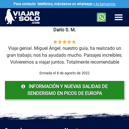
Para contacto
telefónico, mándanos un whatsapp
y te llamamos
Ir al contenido principal
Men
Darío S. M.
Viaje genial. Miguel Ángel, nuestro guía, ha realizado un
gran trabajo, nos ha ayudado mucho. Paisajes increíbles.
Volveremos a viajar juntos. Totalmente recomendable
Enviada el 8 de agosto de 2022
INFORMACIÓN Y NUEVAS SALIDAS DE
SENDERISMO EN PICOS DE EUROPA