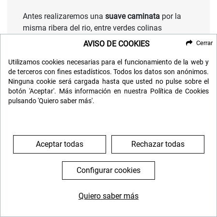
Antes realizaremos una
suave caminata
por la
misma ribera del rio, entre verdes colinas
salpicadas de encinas y acebuches, hasta el
AVISO DE COOKIES
Cerrar
castillo de Alcoutim
, un tranquilo y
típico pueblecito blanco portugués
de calles
Utilizamos cookies necesarias para el funcionamiento de la web y
de terceros con fines estadísticos. Todos los datos son anónimos.
estrechas y adoquinadas situado sobre una loma
Ninguna cookie será cargada hasta que usted no pulse sobre el
frente al río.
botón 'Aceptar'. Más información en nuestra Política de Cookies
pulsando 'Quiero saber más'.
Terminaremos la mañana con un buen chapuzón
en una curiosa
playa fluvial
donde comeremos.
Y si no te animas a lanzarte en tirolina no te
Aceptar todas
Rechazar todas
preocupes, podrás cruzar a Portugal en barca.
Configurar cookies
DÍA 7: MAÑANA LIBRE
Quiero saber más
Hoy podréis recorrer a vuestro aire una de las
644 119 903
976 384 383
últimas salinas artesanales que nos quedan para