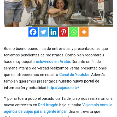
Bueno bueno bueno… La de entrevistas y presentaciones que
teníamos pendientes de mostraros. Como bien recordaréis
hace muy poquito
estuvimos en Aratur
.
Durante un fin de
semana intenso de verdad realizamos varias presentaciones
que os ofreceremos en nuestro
Canal de Youtube
. Además
también queremos presentaros
nuestro nuevo portal de
información
y actualidad
http://viajarsolo.tv/
Y por si fuera poco el pasado día 12 de junio nos realizaron una
nueva entrevista en
Red Aragón
bajo el titular
Viajarsolo.com: la
agencia de viajes para la gente impar
. Una entrevista que