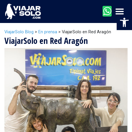
Men
Abr
ViajarSolo Blog
>
En prensa
>
ViajarSolo en Red Aragón
ViajarSolo en Red Aragón