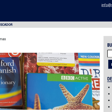
info@
USCADOR
omas
BU
Bu
DE