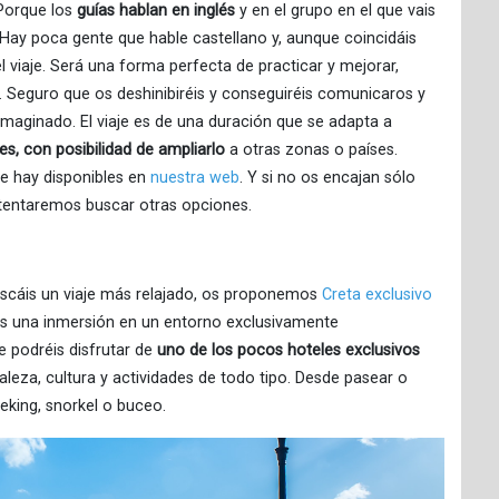
 Porque los
guías hablan en inglés
y en el grupo en el que vais
 Hay poca gente que hable castellano y, aunque coincidáis
el viaje. Será una forma perfecta de practicar y mejorar,
 Seguro que os deshinibiréis y conseguiréis comunicaros y
maginado. El viaje es de una duración que se adapta a
es, con posibilidad de ampliarlo
a otras zonas o países.
ue hay disponibles en
nuestra web
. Y si no os encajan sólo
tentaremos buscar otras opciones.
buscáis un viaje más relajado, os proponemos
Creta exclusivo
i es una inmersión en un entorno exclusivamente
ue podréis disfrutar de
uno de los pocos hoteles exclusivos
aleza, cultura y actividades de todo tipo. Desde pasear o
reking, snorkel o buceo.