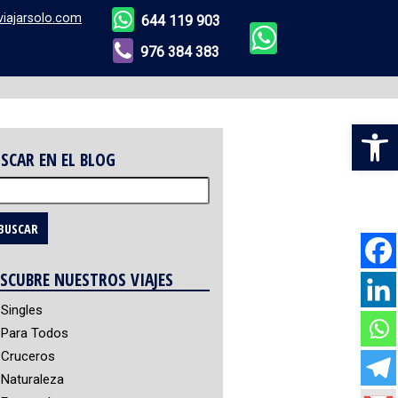
viajarsolo.com
644 119 903
976 384 383
Abr
SCAR EN EL BLOG
scar:
SCUBRE NUESTROS VIAJES
Singles
Para Todos
Cruceros
Naturaleza