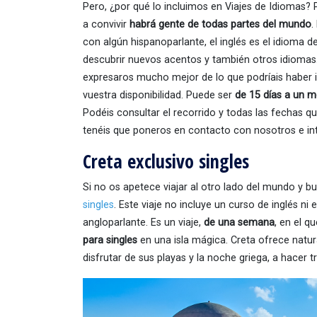
Pero, ¿por qué lo incluimos en Viajes de Idiomas?
a convivir
habrá gente de todas partes del mundo
.
con algún hispanoparlante, el inglés es el idioma d
descubrir nuevos acentos y también otros idiomas.
expresaros mucho mejor de lo que podríais haber i
vuestra disponibilidad. Puede ser
de 15 días a un m
Podéis consultar el recorrido y todas las fechas q
tenéis que poneros en contacto con nosotros e in
Creta exclusivo singles
Si no os apetece viajar al otro lado del mundo y 
singles
. Este viaje no incluye un curso de inglés n
angloparlante. Es un viaje,
de una semana
, en el q
para singles
en una isla mágica. Creta ofrece natur
disfrutar de sus playas y la noche griega, a hacer t