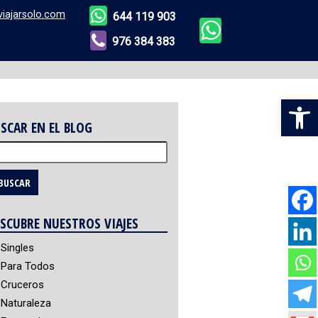
viajarsolo.com
644 119 903
976 384 383
Abr
SCAR EN EL BLOG
scar:
SCUBRE NUESTROS VIAJES
Singles
Para Todos
Cruceros
Naturaleza