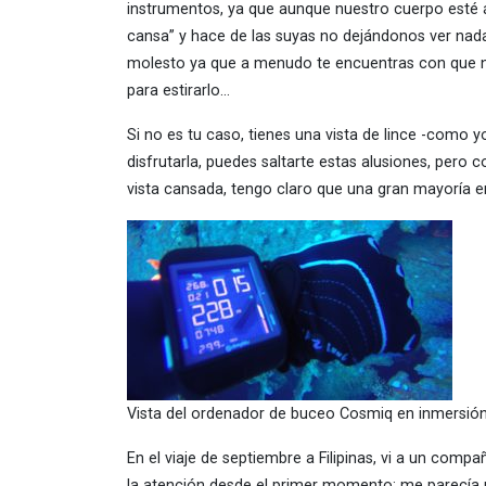
instrumentos, ya que aunque nuestro cuerpo esté ág
cansa” y hace de las suyas no dejándonos ver nada
molesto ya que a menudo te encuentras con que no 
para estirarlo…
Si no es tu caso, tienes una vista de lince -como 
disfrutarla, puedes saltarte estas alusiones, per
vista cansada, tengo claro que una gran mayoría
Vista del ordenador de buceo Cosmiq en inmersió
En el viaje de septiembre a Filipinas, vi a un comp
la atención desde el primer momento; me parecía