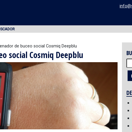
info@
USCADOR
denador de buceo social Cosmiq Deepblu
eo social Cosmiq Deepblu
BU
Bu
DE