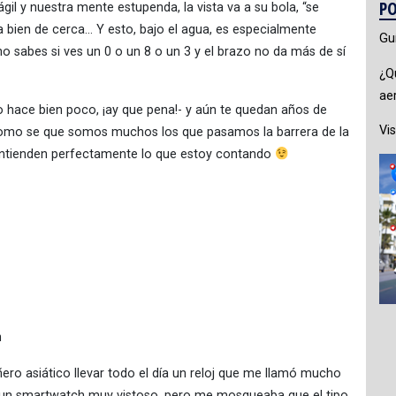
PO
il y nuestra mente estupenda, la vista va a su bola, “se
 bien de cerca… Y esto, bajo el agua, es especialmente
Gu
sabes si ves un 0 o un 8 o un 3 y el brazo no da más de sí
¿Q
ae
yo hace bien poco, ¡ay que pena!- y aún te quedan años de
Vis
o como se que somos muchos los que pasamos la barrera de la
 entienden perfectamente lo que estoy contando
n
añero asiático llevar todo el día un reloj que me llamó mucho
 un smartwatch muy vistoso, pero me mosqueaba que el tipo