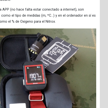
la APP (no hace falta estar conectado a internet), son
como el tipo de medidas (m, ºC…) y en el ordenador en sí es
omo el % de Oxigeno para el Nitrox.