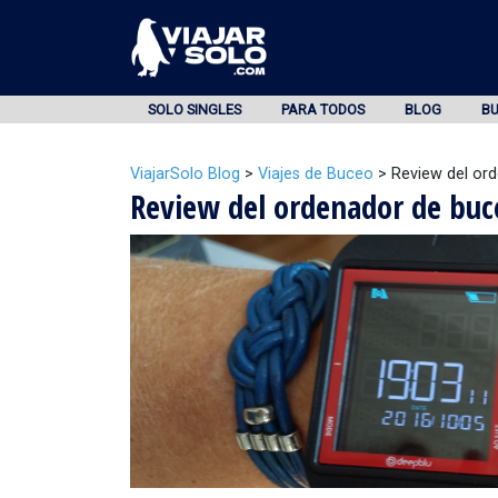
SOLO SINGLES
PARA TODOS
BLOG
B
ViajarSolo Blog
>
Viajes de Buceo
>
Review del or
Review del ordenador de buc