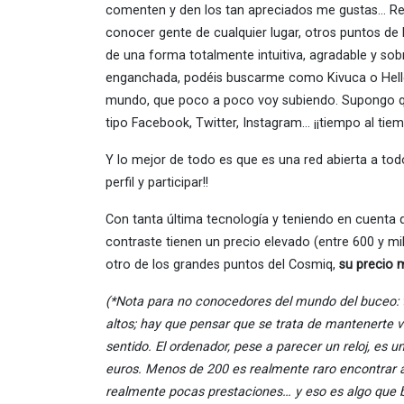
comenten y den los tan apreciados me gustas… Re
conocer gente de cualquier lugar, otros puntos de
de una forma totalmente intuitiva, agradable y so
enganchada, podéis buscarme como Kivuca o Hellen
mundo, que poco a poco voy subiendo. Supongo qu
tipo Facebook, Twitter, Instagram… ¡¡tiempo al tie
Y lo mejor de todo es que es una red abierta a tod
perfil y participar!!
Con tanta última tecnología y teniendo en cuenta 
contraste tienen un precio elevado (entre 600 y mil
otro de los grandes puntos del Cosmiq,
su precio 
(*Nota para no conocedores del mundo del buceo: to
altos; hay que pensar que se trata de mantenerte v
sentido. El ordenador, pese a parecer un reloj, es 
euros. Menos de 200 es realmente raro encontrar 
realmente pocas prestaciones… y eso es algo que b