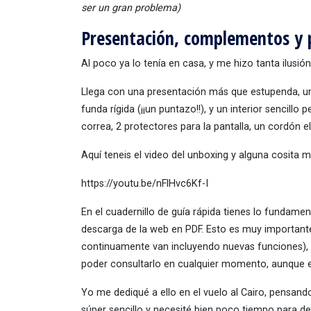
ser un gran problema)
Presentación, complementos y 
Al poco ya lo tenía en casa, y me hizo tanta ilusi
Llega con una presentación más que estupenda, un 
funda rígida (¡¡un puntazo!!), y un interior sencillo
correa, 2 protectores para la pantalla, un cordón el
Aquí teneis el video del unboxing y alguna cosita 
https://youtu.be/nFlHvc6Kf-I
En el cuadernillo de guía rápida tienes lo fundame
descarga de la web en PDF. Esto es muy importante 
continuamente van incluyendo nuevas funciones), y 
poder consultarlo en cualquier momento, aunque es
Yo me dediqué a ello en el vuelo al Cairo, pensando
súper sencillo y necesité bien poco tiempo para de