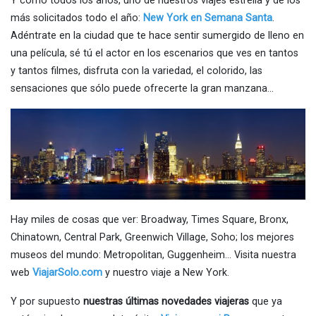
Y como todos los años, uno de nuestros viajes estrella y de los
más solicitados todo el año:
New York en Semana Santa
.
Adéntrate en la ciudad que te hace sentir sumergido de lleno en
una película, sé tú el actor en los escenarios que ves en tantos
y tantos filmes, disfruta con la variedad, el colorido, las
sensaciones que sólo puede ofrecerte la gran manzana…
Hay miles de cosas que ver: Broadway, Times Square, Bronx,
Chinatown, Central Park, Greenwich Village, Soho; los mejores
museos del mundo: Metropolitan, Guggenheim… Visita nuestra
web
ViajarSolo.com
y nuestro viaje a New York.
Y por supuesto
nuestras últimas novedades viajeras
que ya