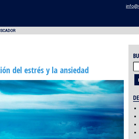
info@
USCADOR
BU
Bu
ión del estrés y la ansiedad
DE