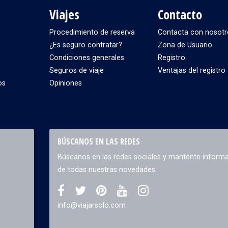
Viajes
Contacto
Procedimiento de reserva
Contacta con nosotr
¿Es seguro contratar?
Zona de Usuario
Condiciones generales
Registro
Seguros de viaje
Ventajas del registro
os
Opiniones
BÚSCANOS EN LAS REDES
Búscanos en las redes sociales y mantente inform
de todas nuestras novedades.
info@viajarsolo.com