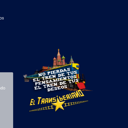
os
ado