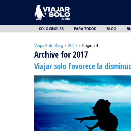
SOLO SINGLES
PARA TODOS
BLOG
B
ViajarSolo Blog
>
2017
>
Página 4
Archive for 2017
Viajar solo favorece la disminuc