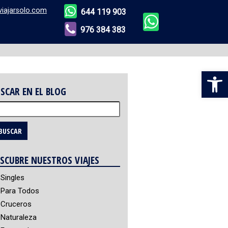
viajarsolo.com
644 119 903
976 384 383
Abr
SCAR EN EL BLOG
scar:
SCUBRE NUESTROS VIAJES
Singles
Para Todos
Cruceros
Naturaleza