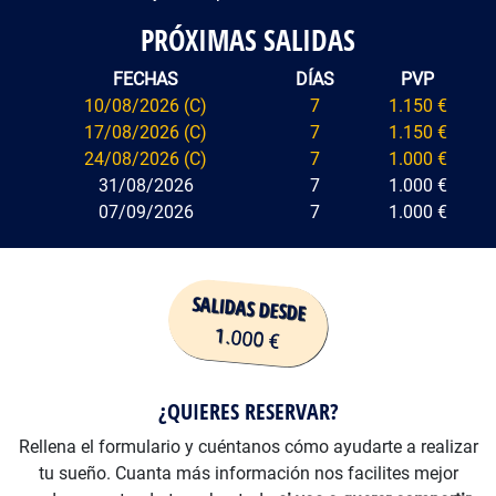
PRÓXIMAS SALIDAS
FECHAS
DÍAS
PVP
10/08/2026 (C)
7
1.150 €
17/08/2026 (C)
7
1.150 €
24/08/2026 (C)
7
1.000 €
31/08/2026
7
1.000 €
07/09/2026
7
1.000 €
Precio
¿QUIERES RESERVAR?
Rellena el formulario y cuéntanos cómo ayudarte a realizar
tu sueño. Cuanta más información nos facilites mejor