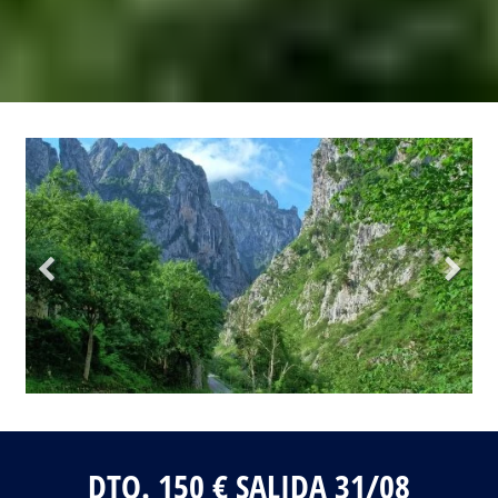
Fotos del viaje
Galería
DTO. 150 € SALIDA 31/08