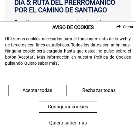
DÍA 5: RUTA DEL PRERROMÁNICO
POR EL CAMINO DE SANTIAGO
Este día nos acercamos a la Asturias más
AVISO DE COOKIES
Cerrar
histórica y cultural.
Utilizamos cookies necesarias para el funcionamiento de la web y
Comenzaremos con un
bonito paseo por un área
de terceros con fines estadísticos. Todos los datos son anónimos.
rural
junto a verdes praderas donde pastan
Ninguna cookie será cargada hasta que usted no pulse sobre el
rebaños de la endémica raza de vaca asturiana
de
botón 'Aceptar'. Más información en nuestra Política de Cookies
los valles o carreña.
pulsando 'Quiero saber más'.
Entre
robledales y castañares
atravesaremos la
aldea de
Vallinaoscura
con sus típicos hórreos.
Aceptar todas
Rechazar todas
Haremos una paradita en lo alto del camino para
coger aire y disfrutar de unas bonitas vistas del
Configurar cookies
mar y la
ría de Villaviciosa
.
Iniciamos el descenso que nos lleva hasta la
Quiero saber más
joya del prerrománico asturiano
: la Iglesia de San
644 119 903
976 384 383