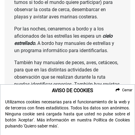
turnos si todo el mundo quiere participar) para
observar la costa de cerca, desembarcar en
playas y avistar aves marinas costeras.
Por las noches, cenaremos a bordo y a los
aficionados de las estrellas les espera un
cielo
estrellado.
A bordo hay manuales de estrellas y
un programa informático para identificarlas.
También hay manuales de peces, aves, cetáceos,
para que en las distintas actividades de
observación que se realizan durante la ruta
puedas identificar especies. También hay revistas
AVISO DE COOKIES
Cerrar
de naturaleza y documentales variados.
Utilizamos cookies necesarias para el funcionamiento de la web y
Algunas noches haremos alguna proyección
de terceros con fines estadísticos. Todos los datos son anónimos.
sobre especies marinas, para que puedas seguir
Ninguna cookie será cargada hasta que usted no pulse sobre el
aprendiendo cosas acerca del mar.
botón 'Aceptar'. Más información en nuestra Política de Cookies
pulsando 'Quiero saber más'.
Es muy posible que una tarde de la ruta entremos