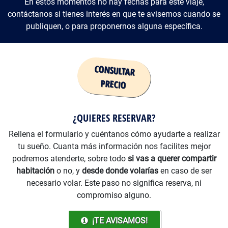
En estos momentos no hay fechas para este viaje,
contáctanos si tienes interés en que te avisemos cuando se
publiquen, o para proponernos alguna específica.
Precio
¿QUIERES RESERVAR?
Rellena el formulario y cuéntanos cómo ayudarte a realizar
tu sueño. Cuanta más información nos facilites mejor
podremos atenderte, sobre todo
si vas a querer compartir
habitación
o no, y
desde donde volarías
en caso de ser
necesario volar. Este paso no significa reserva, ni
compromiso alguno.
¡TE AVISAMOS!