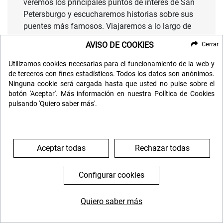
veremos los principales puntos de interés de San
Petersburgo y escucharemos historias sobre sus
puentes más famosos. Viajaremos a lo largo de
los canales y veremos las joyas de la ciudad
AVISO DE COOKIES
Cerrar
como la Catedral de San Isaac, la Iglesia del
Salvador sobre la Sangre Derramada y otros
Utilizamos cookies necesarias para el funcionamiento de la web y
lugares que le cautivarán y harán de la visita a la
de terceros con fines estadísticos. Todos los datos son anónimos.
Ninguna cookie será cargada hasta que usted no pulse sobre el
ciudad un recuerdo inolvidable.
botón 'Aceptar'. Más información en nuestra Política de Cookies
pulsando 'Quiero saber más'.
Tiempo libre para cenar y noche en el hotel.
DIA 4. SAN PETERSBURGO
Aceptar todas
Rechazar todas
Configurar cookies
Tras desayunar, y encontrarnos con el guía nos
desplazaremos hasta
PETERHOF
(PALACIO Y
JARDINES)
Quiero saber más
644 119 903
976 384 383
Situado en la costa sur del Golfo de Finlandia, a