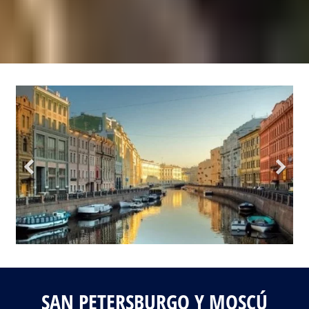
Fotos del viaje
Galería
SAN PETERSBURGO Y MOSCÚ