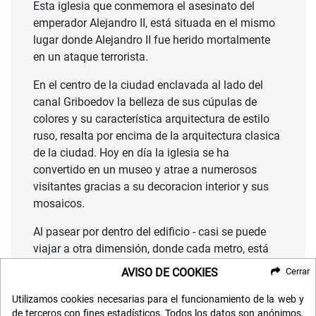
Esta iglesia que conmemora el asesinato del
emperador Alejandro II, está situada en el mismo
lugar donde Alejandro II fue herido mortalmente
en un ataque terrorista.
En el centro de la ciudad enclavada al lado del
canal Griboedov la belleza de sus cúpulas de
colores y su característica arquitectura de estilo
ruso, resalta por encima de la arquitectura clasica
de la ciudad. Hoy en día la iglesia se ha
convertido en un museo y atrae a numerosos
visitantes gracias a su decoracion interior y sus
mosaicos.
Al pasear por dentro del edificio - casi se puede
viajar a otra dimensión, donde cada metro, está
pintado con hermosos patrones y
AVISO DE COOKIES
Cerrar
representaciones de la historia cristiana.
Utilizamos cookies necesarias para el funcionamiento de la web y
Seguiremos la mañana visitando la
Catedral de
de terceros con fines estadísticos. Todos los datos son anónimos.