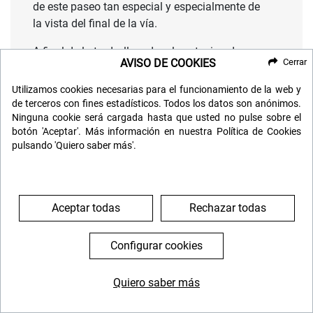
de este paseo tan especial y especialmente de
la vista del final de la vía.
A final de la tarde, llegada a la estacion de
AVISO DE COOKIES
Cerrar
Ekaterinburgo,
donde nos bajaremos del tren, con
el equipaje básico para esa noche, ya
Utilizamos cookies necesarias para el funcionamiento de la web y
que pasaremos la noche en un buen hotel de esta
de terceros con fines estadísticos. Todos los datos son anónimos.
ciudad rusa.
Ninguna cookie será cargada hasta que usted no pulse sobre el
botón 'Aceptar'. Más información en nuestra Política de Cookies
El equipaje se queda en nuestra cabina, ya que
pulsando 'Quiero saber más'.
será siempre nuestra durante todo el recorrido.
Unicamente hay que bajar lo necesario para esta
noche (pijama, muda para el día siguiente,
Aceptar todas
Rechazar todas
cámara de fotos, cargador...), ya que no
volveremos al tren hasta al dia siguiente por la
Configurar cookies
tarde.
Quiero saber más
DÍA 4: EKATERINBURGO VISITA
644 119 903
976 384 383