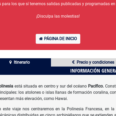
s para los que sí tenemos salidas publicadas y programadas en 
¡Disculpa las molestias!
PÁGINA DE INICIO
Itinerario
Precio y condiciones
INFORMACIÓN GENER
olinesia
está
situada en centro y sur del océano
Pacífico.
Consti
incipales: los atolones o islas llanas de formación coralina, co
resentan más elevación, como Hawai.
n este viaje nos centraremos en la Polinesia Francesa, en la
olcánicas distribuidas en cinco archipiélagos que se extienden 