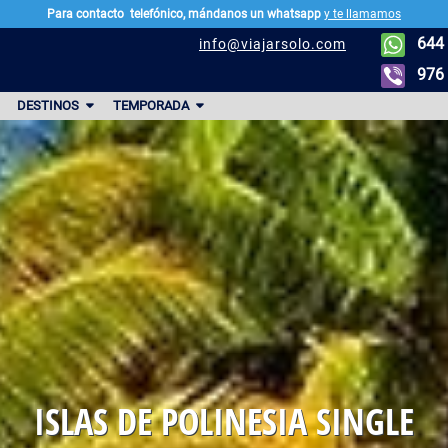
Para contacto
telefónico, mándanos un whatsapp
y te llamamos
644 
info@viajarsolo.com
976 
DESTINOS
TEMPORADA
ISLAS DE POLINESIA SINGLE