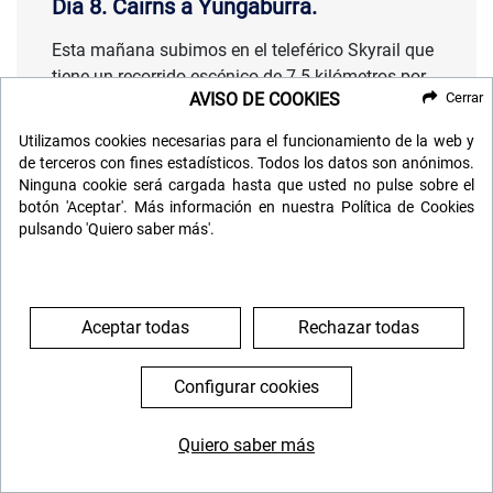
Día 8. Cairns a Yungaburra.
Esta mañana subimos en el teleférico Skyrail que
tiene un recorrido escénico de 7.5 kilómetros por
AVISO DE COOKIES
Cerrar
encima del Parque Nacional Barron Gorge, en una
zona de selva húmeda tropical al norte de Cairns,
Utilizamos cookies necesarias para el funcionamiento de la web y
un área de enorme valor considerada como
de terceros con fines estadísticos. Todos los datos son anónimos.
patrimonio de la humanidad y situada en el
Ninguna cookie será cargada hasta que usted no pulse sobre el
botón 'Aceptar'. Más información en nuestra Política de Cookies
estado de Queensland.
pulsando 'Quiero saber más'.
El teleférico tras el viaje sobrevolando flora nativa,
nos lleva al pintoresco pueblo de Kuranda. En este
pueblo se pueden visitar entre otros un parque de
mariposas y un parque de reptiles; también se
Aceptar todas
Rechazar todas
puede dar un bonito paseo a orillas del río Barron.
De camino a Atherton Tablelands pasamos por
Configurar cookies
comunidades agrícolas hasta llegar a un árbol
enorme, un ficus conocido como Curtain Fig.
Quiero saber más
Después de llegar a nuestro alojamiento
644 119 903
976 384 383
caminamos hasta un riachuelo cerca de él, donde