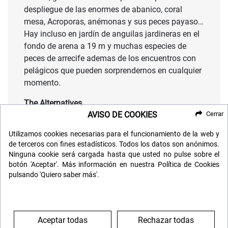
despliegue de las enormes de abanico, coral
mesa, Acroporas, anémonas y sus peces payaso…
Hay incluso en jardín de anguilas jardineras en el
fondo de arena a 19 m y muchas especies de
peces de arrecife ademas de los encuentros con
pelágicos que pueden sorprendernos en cualquier
momento.
The Alternatives
AVISO DE COOKIES
Cerrar
A unas 3 millas al este de Ras Mohhamed hay un
arrecife puntiagudo, lleno de pináculos de coral,
Utilizamos cookies necesarias para el funcionamiento de la web y
con una laguna de poca profundidad, entre 10 y
de terceros con fines estadísticos. Todos los datos son anónimos.
15 m que ofrece unas inmersiones increíbles.
Ninguna cookie será cargada hasta que usted no pulse sobre el
Tiene este nombre porque es un lugar calmado
botón 'Aceptar'. Más información en nuestra Política de Cookies
pulsando 'Quiero saber más'.
que sirve de refugio y alternativa a otros puntos
de buceo mucho más expuestos a las
inclemencias del tiempo y que con mar bravo no
permiten el buceo.
Aceptar todas
Rechazar todas