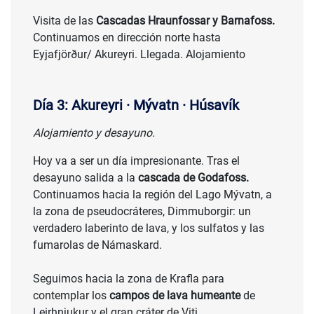
Visita de las
Cascadas Hraunfossar y Barnafoss.
Continuamos en dirección norte hasta
Eyjafjörður/ Akureyri. Llegada. Alojamiento
Día 3: Akureyri · Mývatn · Húsavík
Alojamiento y desayuno.
Hoy va a ser un día impresionante. Tras el
desayuno salida a la
cascada de Godafoss.
Continuamos hacia la región del Lago Mývatn, a
la zona de pseudocráteres, Dimmuborgir: un
verdadero laberinto de lava, y los sulfatos y las
fumarolas de Námaskard.
Seguimos hacia la zona de Krafla para
contemplar los
campos de lava humeante
de
Leirhnjukur y el gran cráter de Viti.