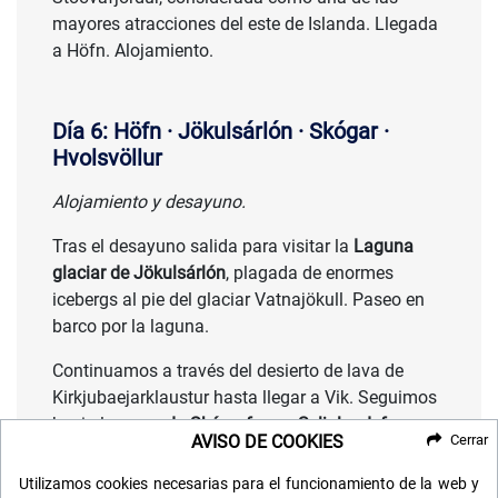
mayores atracciones del este de Islanda. Llegada
a Höfn. Alojamiento.
Día 6: Höfn · Jökulsárlón · Skógar ·
Hvolsvöllur
Alojamiento y desayuno.
Tras el desayuno salida para visitar la
Laguna
glaciar de Jökulsárlón
, plagada de enormes
icebergs al pie del glaciar Vatnajökull. Paseo en
barco por la laguna.
Continuamos a través del desierto de lava de
Kirkjubaejarklaustur hasta llegar a Vik. Seguimos
hacia la
cascada Skógarfoss y Seljalandsfoss
AVISO DE COOKIES
Cerrar
hasta llegar a
Hvolsvöllur.
Utilizamos cookies necesarias para el funcionamiento de la web y