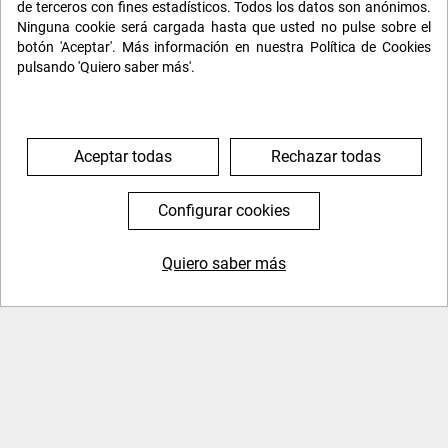
de terceros con fines estadísticos. Todos los datos son anónimos.
Ninguna cookie será cargada hasta que usted no pulse sobre el
botón 'Aceptar'. Más información en nuestra Política de Cookies
Día 7: Círculo de oro y Reykjavík
pulsando 'Quiero saber más'.
Alojamiento y desayuno.
Salida hacia el Círculo de Oro visitando la
gran
Aceptar todas
Rechazar todas
cascada de Gulfoss
(Cascada de Oro).
Después iremos a la famosa zona geotérmica de
Configurar cookies
Geysir, allí las fuentes termales de Strokkur
expulsan una columna de agua al aire cada 5 o
Quiero saber más
10 minutos, también podremos ver numerosos
644 119 903
976 384 383
pequeños manantiales de agua hirviente.
Seguiremos visitando el parque Nacional de
Þingvellir,
uno de los sitios con mayor importancia
en la historia del país y con una geología
impresionante.
Regreso a Reykjavík donde haremos la
visita