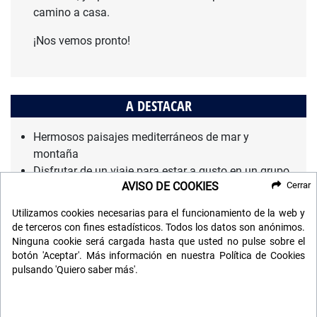
camino a casa.
¡Nos vemos pronto!
A DESTACAR
Hermosos paisajes mediterráneos de mar y
montaña
Disfrutar de un viaje para estar a gusto en un grupo
AVISO DE COOKIES
Cerrar
muy reducido
El Delta del Ebro
Utilizamos cookies necesarias para el funcionamiento de la web y
La hermosa región de Els Ports
de terceros con fines estadísticos. Todos los datos son anónimos.
Comidas y ambientes tradicionales
Ninguna cookie será cargada hasta que usted no pulse sobre el
botón 'Aceptar'. Más información en nuestra Política de Cookies
pulsando 'Quiero saber más'.
REQUISITOS ESPECIALES