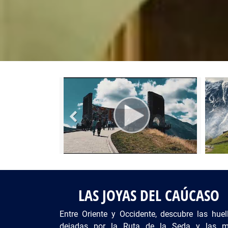
Fotos del viaje
Galería
LAS JOYAS DEL CAÚCASO
Entre Oriente y Occidente, descubre las huel
dejadas por la Ruta de la Seda y las 