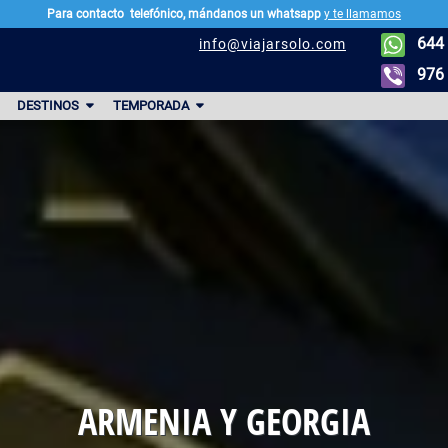
Para contacto
telefónico, mándanos un whatsapp
y te llamamos
644 
info@viajarsolo.com
976 
DESTINOS
TEMPORADA
ARMENIA Y GEORGIA