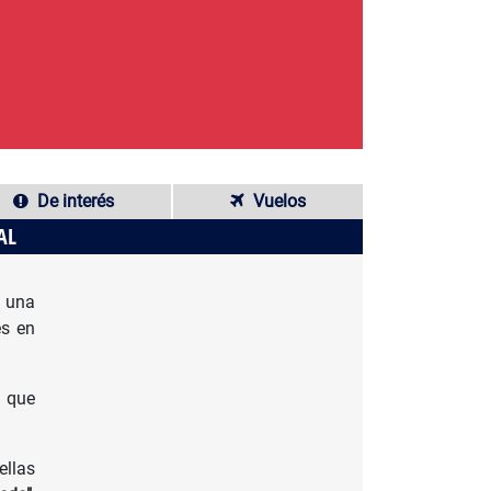
De interés
Vuelos
AL
una
es en
que
ellas