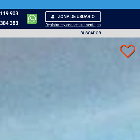
119 903
ZONA DE USUARIO
384 383
Regístrate y conoce sus ventajas
BUSCADOR