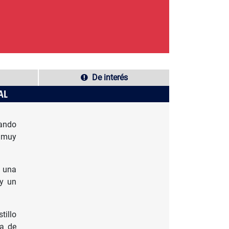
De interés
AL
tando
 muy
s una
 y un
tillo
ta de