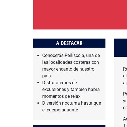
A DESTACAR
Conocerás Peñíscola, una de
las localidades costeras con
mayor encanto de nuestro
R
país
a
Disfrutaremos de
a
excursiones y también habrá
P
momentos de relax
v
Diversión nocturna hasta que
c
el cuerpo aguante
A
T