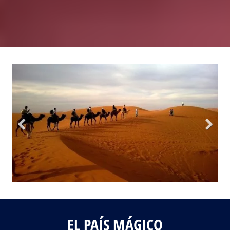
Fotos del viaje
Galería
EL PAÍS MÁGICO