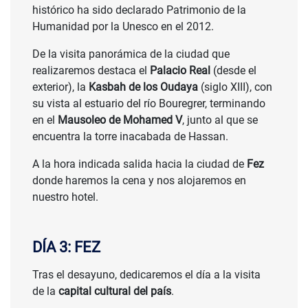
histórico ha sido declarado Patrimonio de la
Humanidad por la Unesco en el 2012.
De la visita panorámica de la ciudad que
realizaremos destaca el
Palacio Real
(desde el
SALIDAS DESDE
exterior), la
Kasbah de los Oudaya
(siglo XIII), con
su vista al estuario del río Bouregrer, terminando
1.169 €
en el
Mausoleo de Mohamed V
, junto al que se
encuentra la torre inacabada de Hassan.
A la hora indicada salida hacia la ciudad de
Fez
donde haremos la cena y nos alojaremos en
nuestro hotel.
DÍA 3: FEZ
Tras el desayuno, dedicaremos el día a la visita
de la
capital cultural del país
.