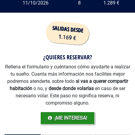
11/10/2026
8
1.289 €
Precio
¿QUIERES RESERVAR?
Rellena el formulario y cuéntanos cómo ayudarte a realizar
tu sueño. Cuanta más información nos facilites mejor
podremos atenderte, sobre todo
si vas a querer compartir
habitación
o no, y
desde donde volarías
en caso de ser
necesario volar. Este paso no significa reserva, ni
compromiso alguno.
¡ME INTERESA!