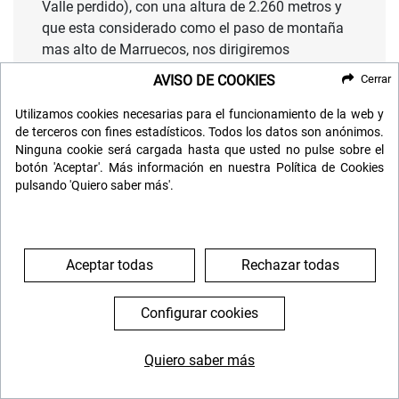
Valle perdido), con una altura de 2.260 metros y
que esta considerado como el paso de montaña
mas alto de Marruecos, nos dirigiremos
a
Marrakech
.
AVISO DE COOKIES
Cerrar
A nuestra llegada alojamiento en nuestro hotel.
Utilizamos cookies necesarias para el funcionamiento de la web y
de terceros con fines estadísticos. Todos los datos son anónimos.
Ninguna cookie será cargada hasta que usted no pulse sobre el
DÍA 7: MARRAKECH
botón 'Aceptar'. Más información en nuestra Política de Cookies
pulsando 'Quiero saber más'.
Desayuno y realizaremos una visita de medio día
por la ciudad de
Marrakech
, conocida como “La
Perla Roja”.
Aceptar todas
Rechazar todas
Esta ciudad es, junto a Meknes, Rabat y Fez, una
de las antiguas Ciudades Imperiales. Tiene
Configurar cookies
numerosos monumentos declarados patrimonio
de la Humanidad por la Unesco lo que la
Quiero saber más
convierten en el principal atractivo turístico del
644 119 903
976 384 383
país.