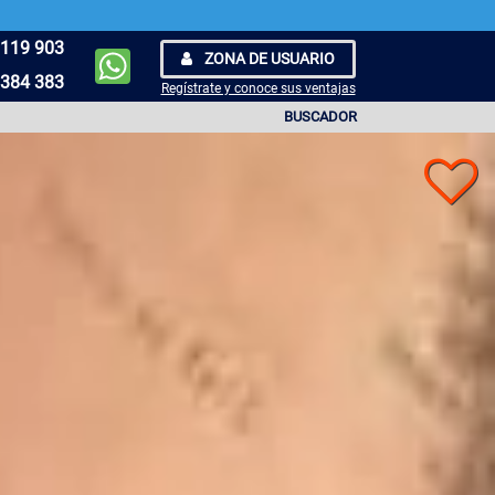
119 903
ZONA DE USUARIO
384 383
Regístrate y conoce sus ventajas
BUSCADOR