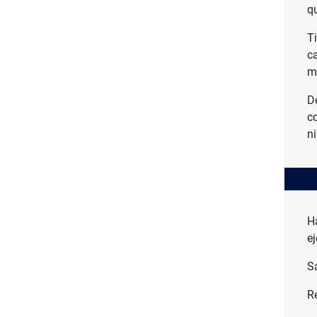
q
T
c
m
D
c
n
H
e
Sa
R