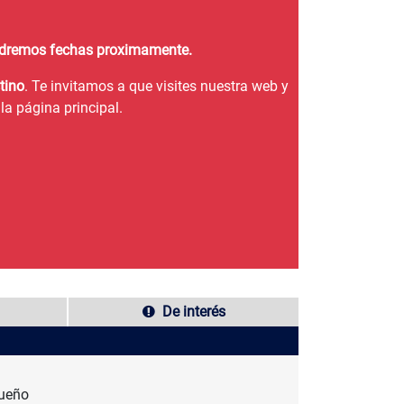
endremos fechas proximamente.
tino
. Te invitamos a que visites nuestra web y
la página principal.
De interés
sueño