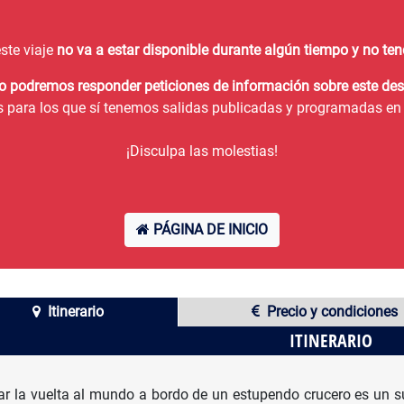
ste viaje
no va a estar disponible durante algún tiempo y no t
no podremos responder peticiones de información sobre este des
s para los que sí tenemos salidas publicadas y programadas en 
¡Disculpa las molestias!
PÁGINA DE INICIO
Itinerario
Precio y condiciones
ITINERARIO
ar la vuelta al mundo a bordo de un estupendo crucero es un 