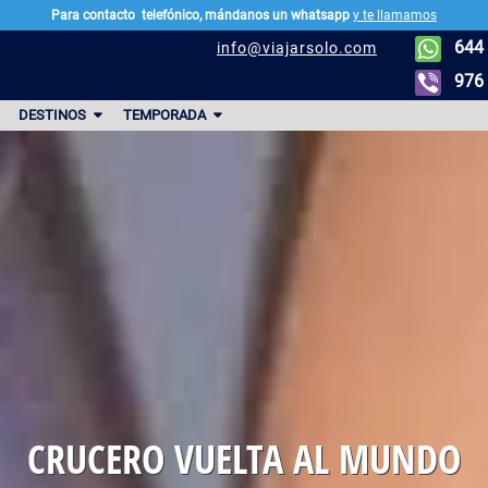
Para contacto
telefónico, mándanos un whatsapp
y te llamamos
644 
info@viajarsolo.com
976 
DESTINOS
TEMPORADA
CRUCERO VUELTA AL MUNDO