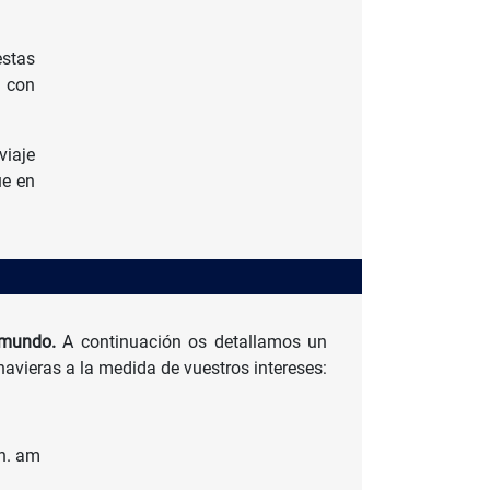
stas
 con
viaje
ue en
l mundo.
A continuación os detallamos un
avieras a la medida de vuestros intereses:
 h. am