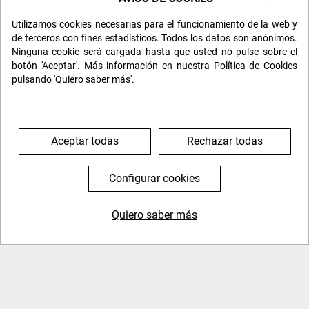
29 de julio. Viernes:
Visita libre de la ciudad.
Utilizamos cookies necesarias para el funcionamiento de la web y
de terceros con fines estadísticos. Todos los datos son anónimos.
30 de julio. Sábado:
Transfer out. Vuelo a Santa
Ninguna cookie será cargada hasta que usted no pulse sobre el
Cruz, 19:00 h. Compañía BOA. Conexión vuelo
botón 'Aceptar'. Más información en nuestra Política de Cookies
pulsando 'Quiero saber más'.
Madrid.
31 de julio. Domingo:
Llegada a Madrid a las
Aceptar todas
Rechazar todas
14:15 h. FIN DEL VIAJE. Este programa puede
estar sujeto a modificaciones de última hora.
Configurar cookies
Se trata de una ruta original, especial, no
Quiero saber más
demasiado frecuentada, dirigida a los amantes de
644 119 903
976 384 383
la aventura y la fotografía.
No es necesario tener
un entrenamiento especial ni conocimientos
específicos de fotografía.
Una experiencia como esta merece un pequeño
esfuerzo desde el punto de vista del equipo, lo