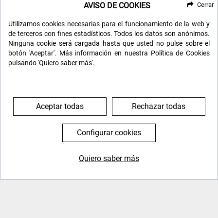
Día 8 DELTA OKAVANGO - RESERVA DE
AVISO DE COOKIES
Cerrar
MOREMI
Utilizamos cookies necesarias para el funcionamiento de la web y
Descubrimos a vista de pájaro, un laberinto verde
de terceros con fines estadísticos. Todos los datos son anónimos.
Ninguna cookie será cargada hasta que usted no pulse sobre el
y azul de islas, lagunas y canales en un
botón 'Aceptar'. Más información en nuestra Política de Cookies
espectacular vuelo en avioneta sobre el delta
pulsando 'Quiero saber más'.
hasta llegar a Moremi.
Aterrizamos en una pista de la reserva y desde ahí
saldremos en vehículos 4x4 abiertos con nuestros
Aceptar todas
Rechazar todas
guías de safari para explorar una de las reservas
más escénicas de África.
Configurar cookies
Atravesamos extensas zonas de marismas,
bosques de mopane y acacias, un excepcional
Quiero saber más
santuario de fauna y aves. Camp con duchas y
644 119 903
976 384 383
baños compartidos.
Día 9 RESERVA DE MOREMI