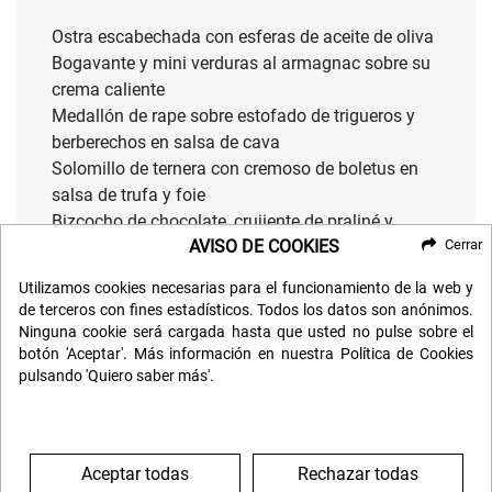
Ostra escabechada con esferas de aceite de oliva
Bogavante y mini verduras al armagnac sobre su
crema caliente
Medallón de rape sobre estofado de trigueros y
berberechos en salsa de cava
Solomillo de ternera con cremoso de boletus en
salsa de trufa y foie
Bizcocho de chocolate, crujiente de praliné y
AVISO DE COOKIES
Cerrar
mousse de chocolate blanco con helado de
baileys
Utilizamos cookies necesarias para el funcionamiento de la web y
de terceros con fines estadísticos. Todos los datos son anónimos.
BODEGA
Ninguna cookie será cargada hasta que usted no pulse sobre el
botón 'Aceptar'. Más información en nuestra Política de Cookies
Vino Blanco Viñas del Vero Chardonnay, D.O.
pulsando 'Quiero saber más'.
Somontano
Vino Tinto La Vicalanda Viñas Viejas 2018, D.O.C.
Rioja
Café e Infusiones
Aceptar todas
Rechazar todas