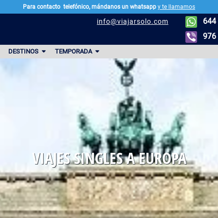
Para contacto
telefónico, mándanos un whatsapp
y te llamamos
644 
info@viajarsolo.com
976 
DESTINOS
TEMPORADA
. PÁ
VIAJES SINGLES A EUROPA