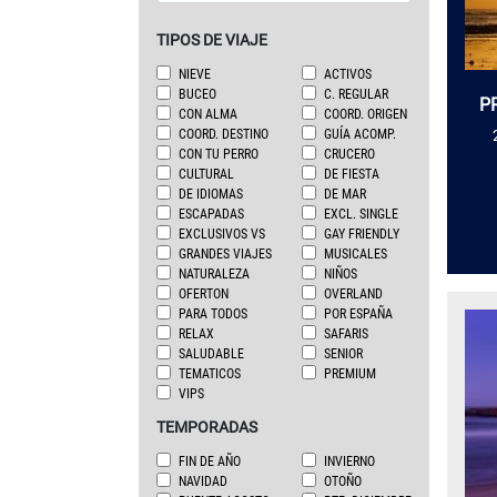
TIPOS DE VIAJE
NIEVE
ACTIVOS
BUCEO
C. REGULAR
P
CON ALMA
COORD. ORIGEN
COORD. DESTINO
GUÍA ACOMP.
CON TU PERRO
CRUCERO
CULTURAL
DE FIESTA
DE IDIOMAS
DE MAR
ESCAPADAS
EXCL. SINGLE
EXCLUSIVOS VS
GAY FRIENDLY
GRANDES VIAJES
MUSICALES
NATURALEZA
NIÑOS
OFERTON
OVERLAND
PARA TODOS
POR ESPAÑA
RELAX
SAFARIS
SALUDABLE
SENIOR
TEMATICOS
PREMIUM
VIPS
TEMPORADAS
FIN DE AÑO
INVIERNO
NAVIDAD
OTOÑO