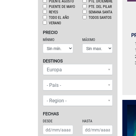
PUENTE AGOSTO
PTE. DICIEMBRE
PUENTE DE MAYO
PTE. DEL PILAR
REYES
SEMANA SANTA
TODO EL AÑO
TODOS SANTOS
VERANO
PRECIO
P
MÍNIMO
MÁXIMO
DESTINOS
ZONAS O CONTINENTES
Europa
PAÍS
- País -
REGIÓN
- Region -
FECHAS
DESDE
HASTA