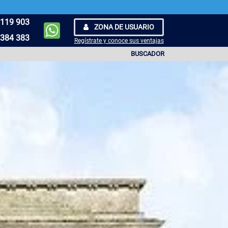
119 903
ZONA DE USUARIO
384 383
Regístrate y conoce sus ventajas
BUSCADOR
GINA 5